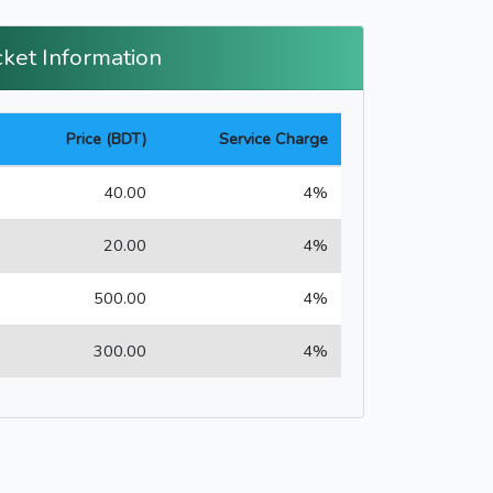
cket Information
Price (BDT)
Service Charge
40.00
4%
20.00
4%
500.00
4%
300.00
4%