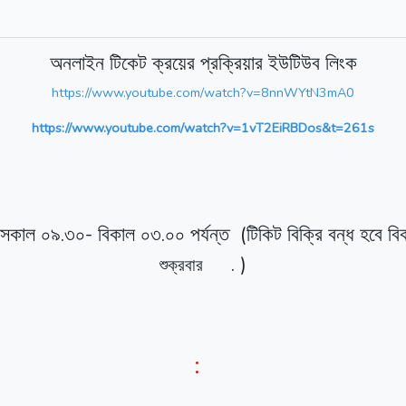
অনলাইন টিকেট ক্রয়ের প্রক্রিয়ার ইউটিউব লিংক
https://www.youtube.com/watch?v=8nnWYtN3mA0
https://www.youtube.com/watch?v=1vT2EiRBDos&t=261s
.
-
.
(
সকাল
০৯
৩০
বিকাল
০৩
০০
পর্যন্ত
টিকিট
বিক্রি
বন্ধ
হবে
বি
.
)
শুক্রবার
: