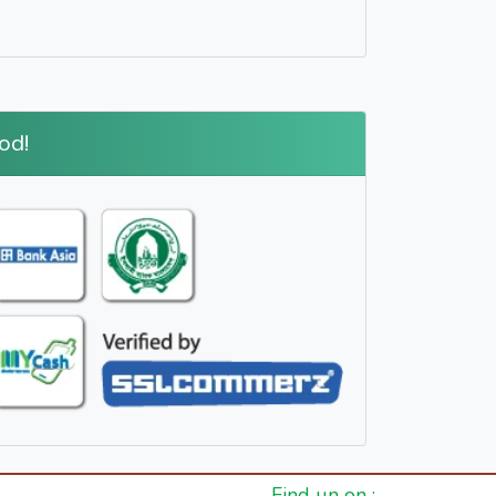
od!
Find un on :